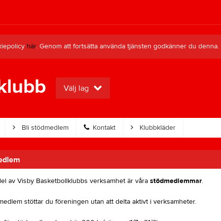
kiepolicy
här
. Genom att fortsätta använda tjänsten godkänner du denna.
klubb
Välj lag
Bli stödmedlem
Kontakt
Klubbkläder
medlem
 del av Visby Basketbollklubbs verksamhet är våra
stödmedlemmar
.
dlem stöttar du föreningen utan att delta aktivt i verksamheter.