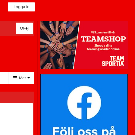
Logga in
Okej
Mer
Huvudmeny
Styrelse
Dokument
Länkar
Sponsorer