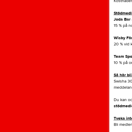
Kostnaden
Stödmedle
Joda Bar 
15 % på no
Wisby Fä
20 % vid k
Team Spo
10 % på ord
Så här bl
Swisha 30
meddelan
Du kan ock
stödmed
Tveka int
Bli medlem