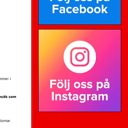
mmer i
nsök som
gdomar.