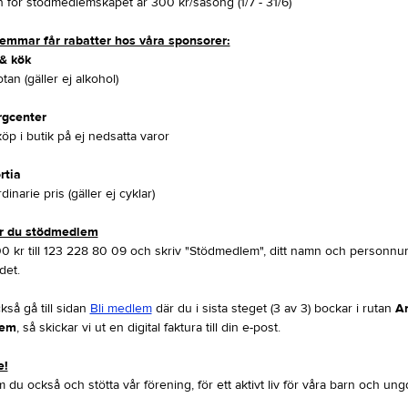
 för stödmedlemskapet är 300 kr/säsong (1/7 - 31/6)
mmar får rabatter hos våra sponsorer:
& kök
tan (gäller ej alkohol)
rgcenter
öp i butik på ej nedsatta varor
rtia
inarie pris (gäller ej cyklar)
ir du stödmedlem
0 kr till 123 228 80 09 och skriv "Stödmedlem", ditt namn och personnu
det.
så gå till sidan
Bli medlem
där du i sista steget (3 av 3) bockar i rutan
A
lem
, så skickar vi ut en digital faktura till din e-post.
e!
 du också och stötta vår förening, för ett aktivt liv för våra barn och un