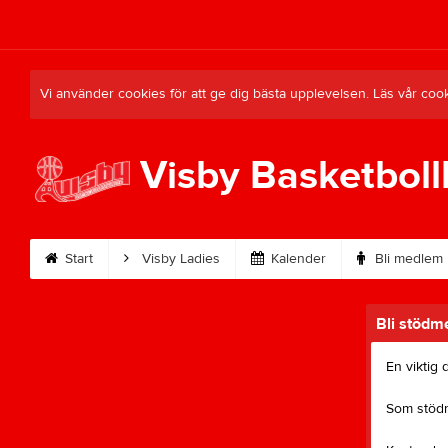
Vi använder cookies för att ge dig bästa upplevelsen. Läs vår coo
Visby Basketboll
Start
Visby Ladies
Kalender
Bli medlem
Bli stöd
En viktig
Som stödme