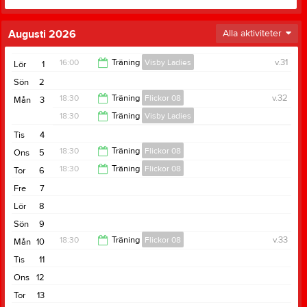
Augusti 2026
Alla aktiviteter
16:00
Träning
Visby Ladies
v.31
Lör
1
Sön
2
17:00
18:30
Träning
Flickor 08
v.32
Mån
3
18:30
Träning
Visby Ladies
20:00
Tis
4
20:00
18:30
Träning
Flickor 08
Ons
5
18:30
Träning
Flickor 08
Tor
6
20:00
Fre
7
20:00
Lör
8
Sön
9
18:30
Träning
Flickor 08
v.33
Mån
10
Tis
11
20:00
Ons
12
Tor
13