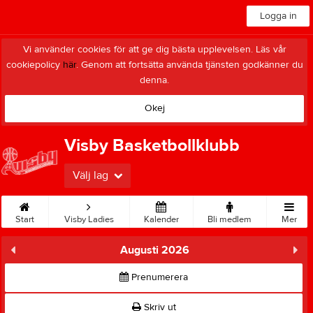
Logga in
Vi använder cookies för att ge dig bästa upplevelsen. Läs vår
cookiepolicy
här
. Genom att fortsätta använda tjänsten godkänner du
denna.
Okej
Visby Basketbollklubb
Välj lag
Start
Visby Ladies
Kalender
Bli medlem
Mer
Augusti 2026
Prenumerera
Skriv ut