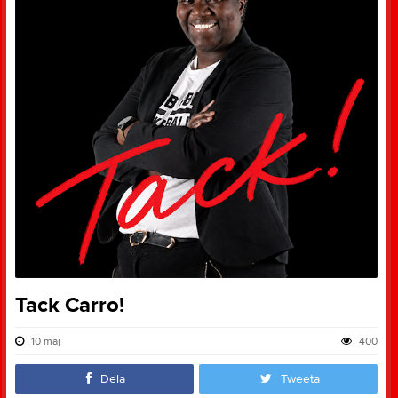
Tack Carro!
10 maj
400
Dela
Tweeta