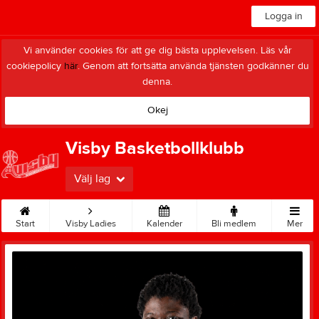
Logga in
Vi använder cookies för att ge dig bästa upplevelsen. Läs vår
cookiepolicy
här
. Genom att fortsätta använda tjänsten godkänner du
denna.
Okej
Visby Basketbollklubb
Välj lag
Start
Visby Ladies
Kalender
Bli medlem
Mer