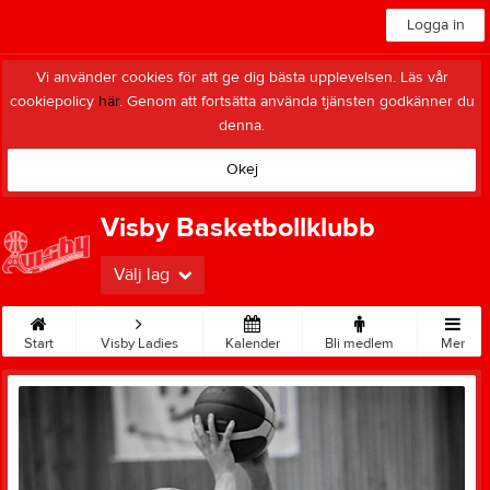
Logga in
Vi använder cookies för att ge dig bästa upplevelsen. Läs vår
cookiepolicy
här
. Genom att fortsätta använda tjänsten godkänner du
denna.
Okej
Visby Basketbollklubb
Välj lag
Start
Visby Ladies
Kalender
Bli medlem
Mer