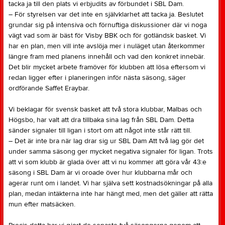
tacka ja till den plats vi erbjudits av förbundet i SBL Dam.
– För styrelsen var det inte en självklarhet att tacka ja. Beslutet
grundar sig på intensiva och förnuftiga diskussioner där vi noga
vägt vad som är bäst för Visby BBK och för gotländsk basket. Vi
har en plan, men vill inte avslöja mer i nuläget utan återkommer
längre fram med planens innehåll och vad den konkret innebär.
Det blir mycket arbete framöver för klubben att lösa eftersom vi
redan ligger efter i planeringen inför nästa säsong, säger
ordförande Saffet Eraybar.
Vi beklagar för svensk basket att två stora klubbar, Malbas och
Högsbo, har valt att dra tillbaka sina lag från SBL Dam. Detta
sänder signaler till ligan i stort om att något inte står rätt till.
– Det är inte bra när lag drar sig ur SBL Dam Att två lag gör det
under samma säsong ger mycket negativa signaler för ligan. Trots
att vi som klubb är glada över att vi nu kommer att göra vår 43:e
säsong i SBL Dam är vi oroade över hur klubbarna mår och
agerar runt om i landet. Vi har själva sett kostnadsökningar på alla
plan, medan intäkterna inte har hängt med, men det gäller att rätta
mun efter matsäcken.