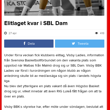
Elitlaget kvar i SBL Dam
27 apr
418
Dela
Tweeta
Under förra veckan fick klubbens elitlag, Visby Ladies, information
från Svenska Basketbollförbundet om den vakanta plats som
uppstod när Malbas från Malmö drog sig ur SBL Dam. Visby BBK
Ladies var först i turordningen om någon klubb av någon
anledning skulle bli av med/avsäga sig sin plats i landets högsta
liga.
Nu blev det ytterligare en plats vakant då även Högsbo Basket
drog sig ur, vilket innebär att även RIG Luleå fått frågan om att ta
över en plats.
Visby BBK:s styrelse har, efter möte under söndagen, beslutat att