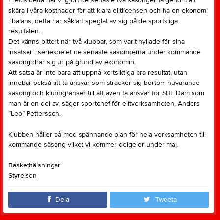
Precis detta har vi gjort de senaste två säsongerna genom att
skära i våra kostnader för att klara elitlicensen och ha en ekonomi
i balans, detta har såklart speglat av sig på de sportsliga
resultaten.
Det känns bittert när två klubbar, som varit hyllade för sina
insatser i seriespelet de senaste säsongerna under kommande
säsong drar sig ur på grund av ekonomin.
Att satsa är inte bara att uppnå kortsiktiga bra resultat, utan
innebär också att ta ansvar som sträcker sig bortom nuvarande
säsong och klubbgränser till att även ta ansvar för SBL Dam som
man är en del av, säger sportchef för elitverksamheten, Anders
”Leo” Pettersson.
Klubben håller på med spännande plan för hela verksamheten till
kommande säsong vilket vi kommer delge er under maj.
Baskethälsningar
Styrelsen
Dela
Tweeta