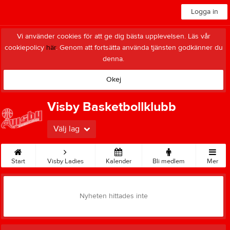
Logga in
Vi använder cookies för att ge dig bästa upplevelsen. Läs vår
cookiepolicy
här
. Genom att fortsätta använda tjänsten godkänner du
denna.
Okej
Visby Basketbollklubb
Välj lag
Start
Visby Ladies
Kalender
Bli medlem
Mer
Nyheten hittades inte