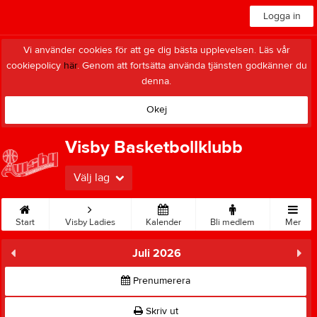
Logga in
Vi använder cookies för att ge dig bästa upplevelsen. Läs vår
cookiepolicy
här
. Genom att fortsätta använda tjänsten godkänner du
denna.
Okej
Visby Basketbollklubb
Välj lag
Start
Visby Ladies
Kalender
Bli medlem
Mer
Juli 2026
Prenumerera
Skriv ut