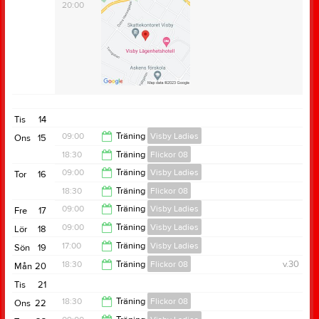
20:00
Tis
14
09:00
Träning
Visby Ladies
Ons
15
18:30
Träning
Flickor 08
10:00
09:00
Träning
Visby Ladies
Tor
16
20:00
18:30
Träning
Flickor 08
10:00
09:00
Träning
Visby Ladies
Fre
17
20:00
09:00
Träning
Visby Ladies
Lör
18
10:00
17:00
Träning
Visby Ladies
Sön
19
10:00
18:30
Träning
Flickor 08
v.30
Mån
20
18:00
Tis
21
20:00
18:30
Träning
Flickor 08
Ons
22