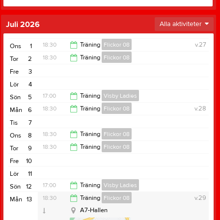
Juli 2026
Alla aktiviteter
18:30
Träning
Flickor 08
v.27
Ons
1
18:30
Träning
Flickor 08
Tor
2
20:00
Fre
3
20:00
Lör
4
17:00
Träning
Visby Ladies
Sön
5
18:30
Träning
Flickor 08
v.28
Mån
6
18:00
Tis
7
20:00
18:30
Träning
Flickor 08
Ons
8
18:30
Träning
Flickor 08
Tor
9
20:00
Fre
10
20:00
Lör
11
17:00
Träning
Visby Ladies
Sön
12
18:30
Träning
Flickor 08
v.29
Mån
13
18:00
A7-Hallen