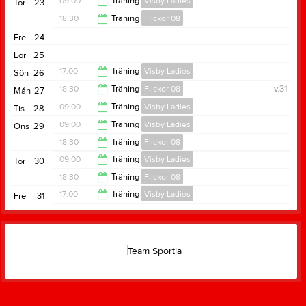
09:00
Träning
Visby Ladies
Tor
23
20:00
18:30
Träning
Flickor 08
10:00
Fre
24
20:00
Lör
25
17:00
Träning
Visby Ladies
Sön
26
18:30
Träning
Flickor 08
v.31
Mån
27
18:00
09:00
Träning
Visby Ladies
Tis
28
20:00
09:00
Träning
Visby Ladies
Ons
29
10:00
18:30
Träning
Flickor 08
10:00
09:00
Träning
Visby Ladies
Tor
30
20:00
18:30
Träning
Flickor 08
10:00
17:00
Träning
Visby Ladies
Fre
31
20:00
18:00